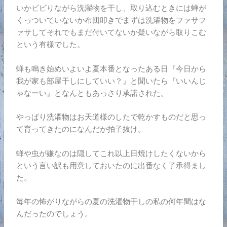
いかビビりながら洗濯物を干し、取り込むときには蝉が
くっついていないか布団叩きでまずは洗濯物をファサフ
ァサしてそれでもまだ付いてないか疑いながら取りこむ
という有様でした。
蝉も鳴き始めいよいよ夏本番となったある日『今日から
我が家も部屋干しにしていい？』と聞いたら『いいんじ
ゃなーい』となんともあっさり承諾された。
やっぱり洗濯物はお天道様のしたで乾かすものだと思っ
て育ってきたのになんだか拍子抜け。
蝉や虫が嫌なのは隠してこれ以上日焼けしたくないから
という言い訳も用意しておいたのに出番なく了承得まし
た。
毎年の怖がりながらの夏の洗濯物干しの私の何年間はな
んだったのでしょう。