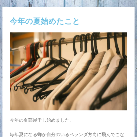
内
Post
容
navigation
を
今年の夏始めたこと
ス
キ
ッ
プ
今年の夏部屋干し始めました。
毎年夏になる蝉が自分のいるベランダ方向に飛んでこな